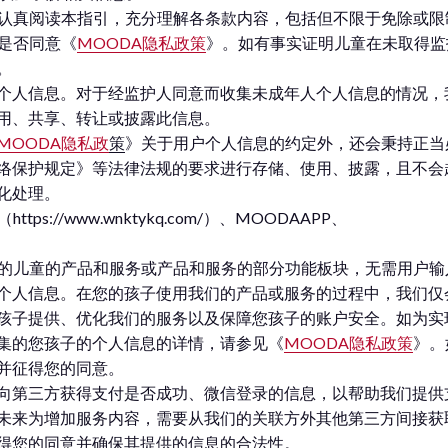
必认真阅读本指引，充分理解各条款内容，包括但不限于免除或
是否同意《
MOODA隐私政策
》。如有事实证明儿童在未取得监
。
个人信息。对于经监护人同意而收集未成年人个人信息的情况，
用、共享、转让或披露此信息。
MOODA隐私政
策
》关于用户个人信息的约定外，还会秉持正当
络保护规定》等法律法规的要求进行存储、使用、披露，且不会
化处理。
://www.wnktykq.com/）、MOODAAPP、
以下的儿童的产品和服务或产品和服务的部分功能板块，无需用户
个人信息。在您的孩子使用我们的产品或服务的过程中，我们仅
孩子提供、优化我们的服务以及保障您孩子的账户安全。如为实
集的您孩子的个人信息的详情，请参见《
MOODA隐私政策
》。
并征得您的同意。
向第三方获得支付是否成功、微信登录的信息，以帮助我们提供
未来为增加服务内容，需要从我们的关联方外其他第三方间接获
得您的同意并确保其提供的信息的合法性。